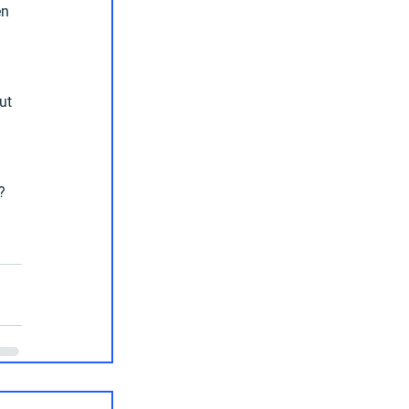
n 
ut 
? 