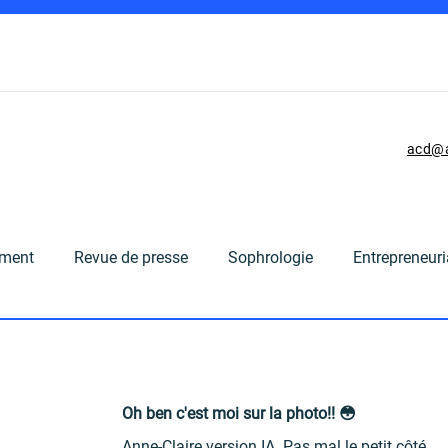
ne
Agenda
Podcasting
Formations
Rédaction et RP
acd@a
ment
Revue de presse
Sophrologie
Entrepreneuri
mmencer
Votre communauté
Oh ben c'est moi sur la photo!! 😳
Anne-Claire version IA. Pas mal le petit côté 