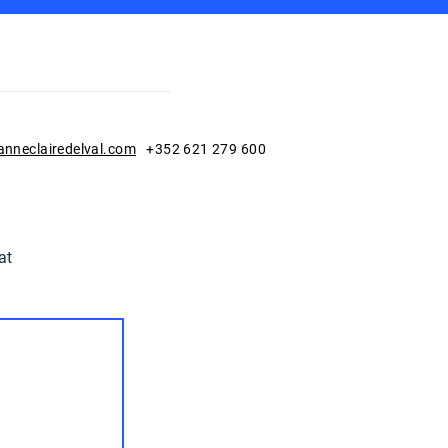
Blog
Qui suis-je?
Contact
nneclairedelval.com
+352 621 279 600
at