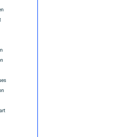
en 
 
n 
en 
ues 
on 
rt 