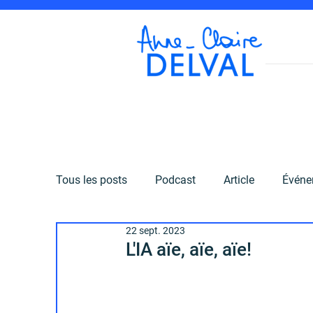
Sur scè
Tous les posts
Podcast
Article
Événe
22 sept. 2023
Clin d'oeil
Publication
Billet
Co
L'IA aïe, aïe, aïe!