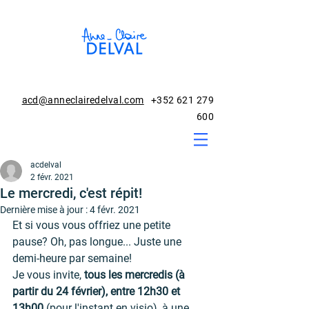
acd@anneclairedelval.com
+352 621 279
600
acdelval
2 févr. 2021
Le mercredi, c'est répit!
Dernière mise à jour :
4 févr. 2021
Et si vous vous offriez une petite 
pause? Oh, pas longue... Juste une 
demi-heure par semaine! 
Je vous invite, 
tous les mercredis (à 
partir du 24 février), entre 12h30 et 
13h00
 (pour l'instant en visio), à une 