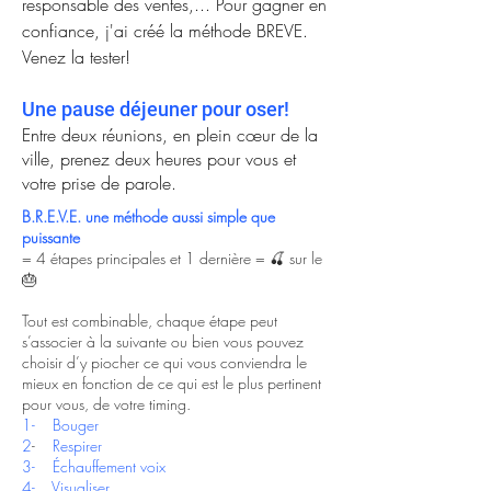
responsable
des ventes,... Pour gagner en
confiance, j'ai créé la méthode BREVE.
Venez la tester!
Une pause déjeuner pour oser!
Entre deux réunions, en plein cœur de la
ville, prenez deux heures pour vous et
votre prise de parole.
B.R.E.V.E. une méthode aussi simple que
puissante
= 4 étapes principales et 1 dernière = 🍒 sur le
🎂
Tout est combinable, chaque étape peut
s’associer à la suivante ou bien vous pouvez
choisir d’y piocher ce qui vous conviendra le
mieux en fonction de ce qui est le plus pertinent
pour vous, de votre timing.
1- Bouger
2
-
Respirer
3- Échauffement voix
4- Visualiser