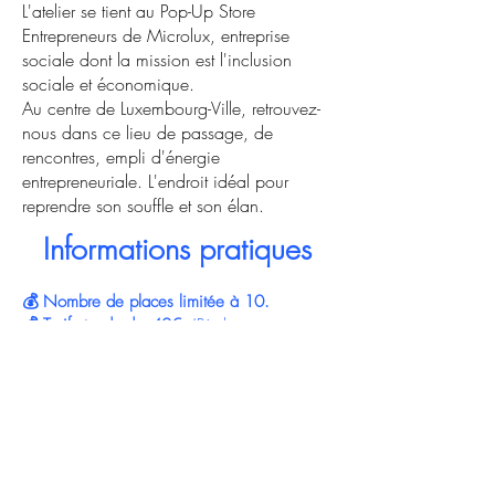
L'atelier se tient au Pop-Up Store
Entrepreneurs de Microlux, entreprise
sociale dont la mission est l'inclusion
sociale et économique.
Au centre de Luxembourg-Ville, retrouvez-
nous dans ce lieu de passage, de
rencontres, empli d'énergie
entrepreneuriale. L'endroit idéal pour
reprendre son souffle et son élan.
Informations pratiques
💰 Nombre de places limitée à 10.
💰 Tarif standard : 40€
(
Règlement par
virement (IBAN: LU34
0026 0101 6468
4000
- BIC : BILLLULL) - Bénéficiaire: Anne-
Claire Delval - Communication: "Inscription
Atelier Pop'Up")
.
Si vous pensez :
“ça vaut largement plus” → je prends