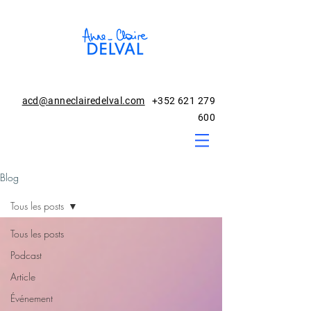
acd@anneclairedelval.com
+352 621 279
600
Blog
Tous les posts
Tous les posts
Podcast
Article
Événement