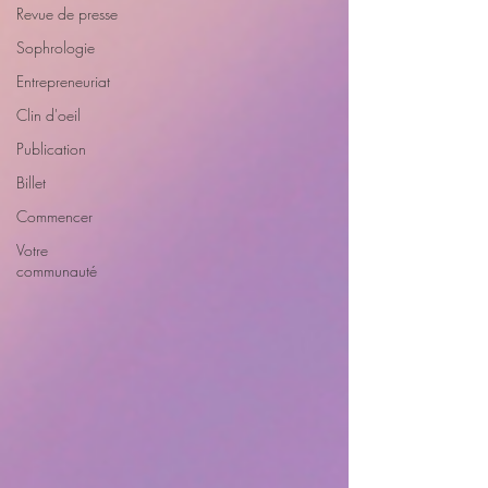
Revue de presse
Sophrologie
Entrepreneuriat
Clin d'oeil
Publication
Billet
Commencer
Votre
communauté